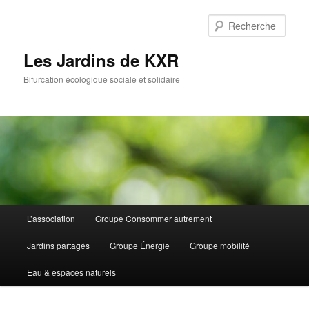
Aller
au
Rech
contenu
principal
Les Jardins de KXR
Bifurcation écologique sociale et solidaire
Menu
L’association
Groupe Consommer autrement
principal
Jardins partagés
Groupe Énergie
Groupe mobilité
Eau & espaces naturels