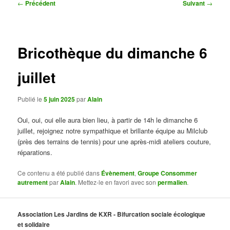
Navigation
←
Précédent
Suivant
→
des
articles
Bricothèque du dimanche 6
juillet
Publié le
5 juin 2025
par
Alain
Oui, oui, oui elle aura bien lieu, à partir de 14h le dimanche 6
juillet, rejoignez notre sympathique et brillante équipe au Milclub
(près des terrains de tennis) pour une après-midi ateliers couture,
réparations.
Ce contenu a été publié dans
Évènement
,
Groupe Consommer
autrement
par
Alain
. Mettez-le en favori avec son
permalien
.
Association Les Jardins de KXR - Bifurcation sociale écologique
et solidaire