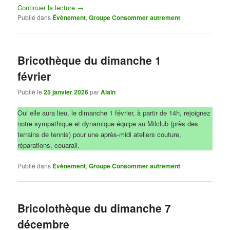
Continuer la lecture
→
Publié dans
Évènement
,
Groupe Consommer autrement
Bricothèque du dimanche 1
février
Publié le
25 janvier 2026
par
Alain
Oui elle aura lieu, le dimanche 1 février, à partir de 14h, rejoignez
notre sympathique et dynamique équipe au Milclub (près des
terrains de tennis) pour une après-midi ateliers couture,
réparations, couarail.
Publié dans
Évènement
,
Groupe Consommer autrement
Bricolothèque du dimanche 7
décembre