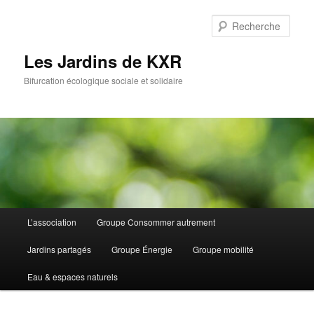
Aller
Aller
au
au
Rech
contenu
contenu
principal
secondaire
Les Jardins de KXR
Bifurcation écologique sociale et solidaire
Menu
L’association
Groupe Consommer autrement
principal
Jardins partagés
Groupe Énergie
Groupe mobilité
Eau & espaces naturels