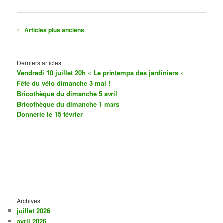
Navigation
←
Articles plus anciens
des
articles
Derniers articles
Vendredi 10 juillet 20h « Le printemps des jardiniers »
Fête du vélo dimanche 3 mai !
Bricothèque du dimanche 5 avril
Bricothèque du dimanche 1 mars
Donnerie le 15 février
Archives
juillet 2026
avril 2026