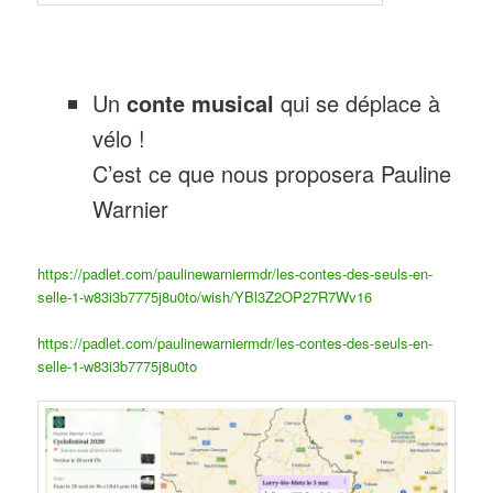
Un
conte musical
qui se déplace à
vélo !
C’est ce que nous proposera Pauline
Warnier
https://padlet.com/paulinewarniermdr/les-contes-des-seuls-en-
selle-1-w83i3b7775j8u0to/wish/YBl3Z2OP27R7Wv16
https://padlet.com/paulinewarniermdr/les-contes-des-seuls-en-
selle-1-w83i3b7775j8u0to