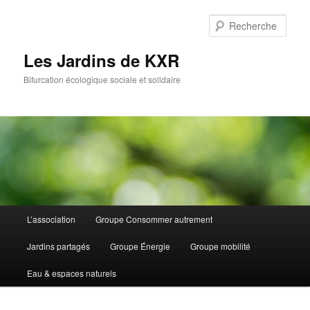
Aller
Aller
au
au
Rech
contenu
contenu
principal
secondaire
Les Jardins de KXR
Bifurcation écologique sociale et solidaire
Menu
L’association
Groupe Consommer autrement
principal
Jardins partagés
Groupe Énergie
Groupe mobilité
Eau & espaces naturels