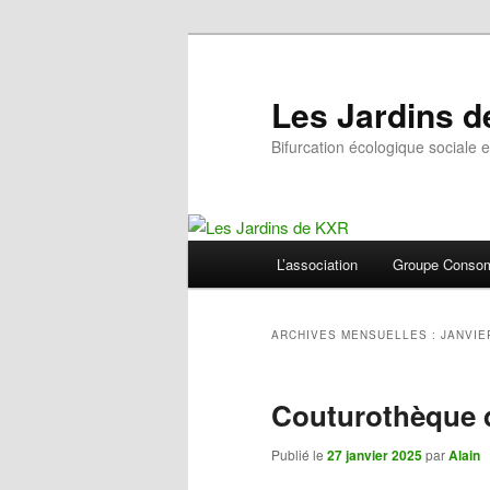
Aller
Aller
au
au
contenu
contenu
Les Jardins 
principal
secondaire
Bifurcation écologique sociale e
Menu
L’association
Groupe Consom
principal
ARCHIVES MENSUELLES :
JANVIE
Couturothèque d
Publié le
27 janvier 2025
par
Alain