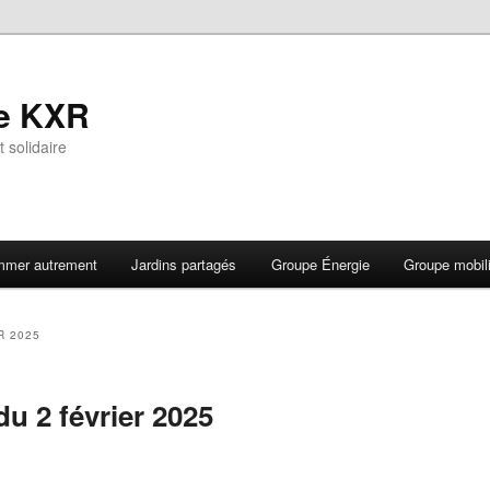
de KXR
t solidaire
mer autrement
Jardins partagés
Groupe Énergie
Groupe mobil
R 2025
u 2 février 2025