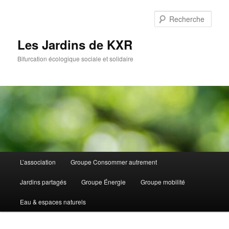
Aller
Aller
au
au
Rech
contenu
contenu
principal
secondaire
Les Jardins de KXR
Bifurcation écologique sociale et solidaire
Menu
L’association
Groupe Consommer autrement
principal
Jardins partagés
Groupe Énergie
Groupe mobilité
Eau & espaces naturels