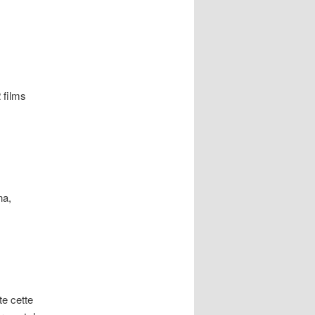
 films
na,
te cette