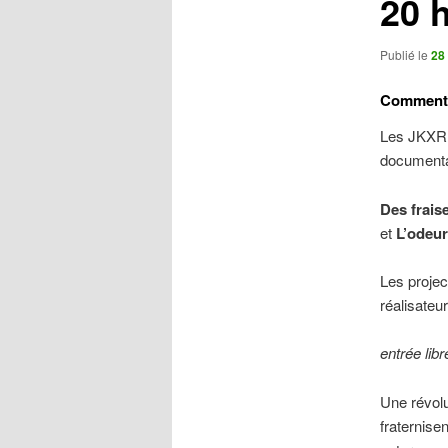
20 
Publié le
28 
Comment c
Les JKXR v
documenta
Des frais
et
L’odeur
Les projec
réalisateur
entrée libr
Une révol
fraternisen