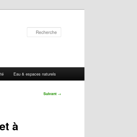
Recherche
ité
Eau & espaces naturels
Suivant
→
et à