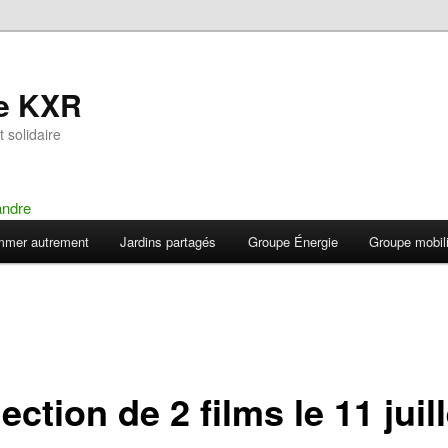
de KXR
t solidaire
mer autrement
Jardins partagés
Groupe Énergie
Groupe mobil
ection de 2 films le 11 juill